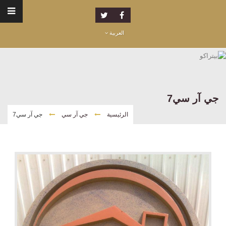
العربية
جي آر سي7
الرئيسية
جي آر سي
جي آر سي7